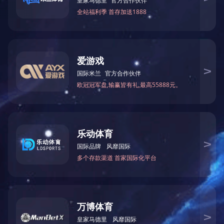
腐败工作开展
会上，纪
的差距和问题
党委书记
他指出，各级
联系实际、密
心任务、工作
乱干蛮干，把
设与具体工作