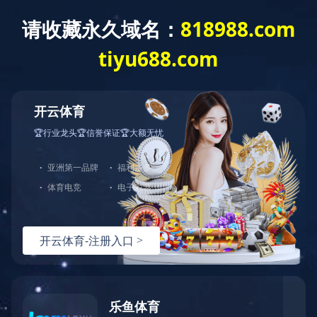
爱体育官方网站
公司简介
爱体育官方网站
企业理念
党群工作
人才理念
组织架构
企业风采
纪检监察
人才招聘
公示公告
领导团队
社会责任
领导关怀
企业荣誉
嘉阳视频
成员企业
电子
爱体育官方网站-爱体育(中国)-爱体育(中国
党群纪检
纪检监察
PARTY