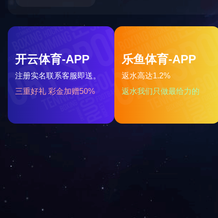
关于我们
爱体育官
公司简介
爱体育官