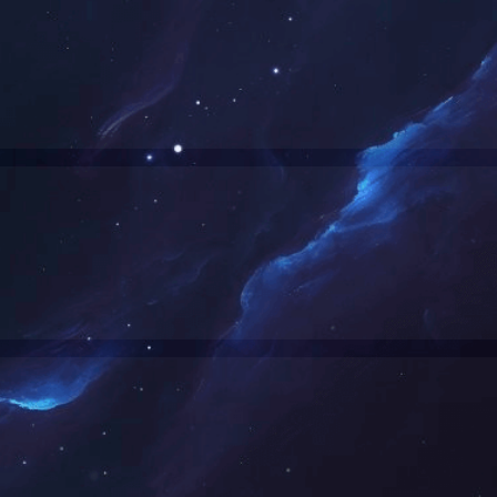
省部级
市级
敬请期待...