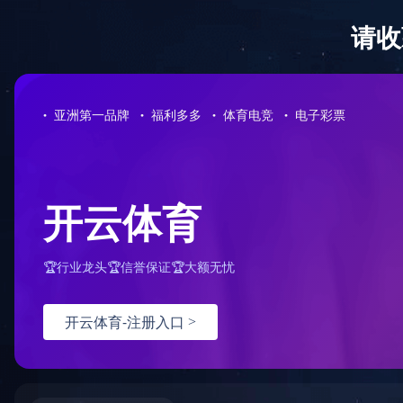
爱体育官方网站
公司简介
爱体育官方网站
企业理念
党群工作
人才理念
组织架构
企业风采
纪检监察
人才招聘
公示公告
领导团队
社会责任
领导关怀
企业荣誉
嘉阳视频
成员企业
电子
爱体育官方网站-爱体育(中国)-
人才招聘
人才理
HR