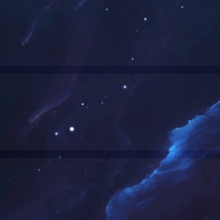
用人理念
，我们秉承“人尽其才，量才适用”的原则，坚持“仁德为基 专业为本”的
庸者下”。我们鼓励员工在充满激励、公平竞争以及互相合作的工作环境中