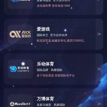
90年代初
困企业。在省政府
电厂，解决了矿井
发的成功典范。
嘉阳建矿以来
可。公司先后获
工之家、四川省
国家AAAA级旅
爱体育官方网
级。爱体育官方网