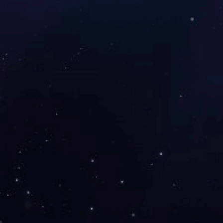
关于我们
爱体育官
公司简介
爱体育官
组织架构
川投要闻
领导团队
公示公告
企业荣誉
领导关怀