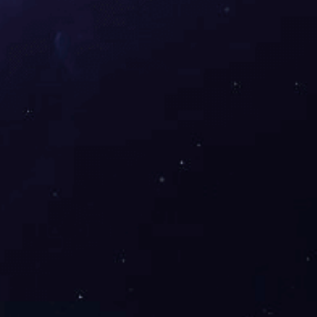
育(中国) 综合服务公司
务公司”，新成立分公司“爱体育官方网站-爱体育(中国)-爱体育
化市场运作，为今后彻底改制推向市场打下基础。综合服务公司
等综合管理部门，...
月，由爱体育官方网站-爱体育(中国)-爱体育(中国) 、北京
限公司三方共同出资设立。工商注册资本为人民币580万
有粉煤灰、脱硫石膏、灰...