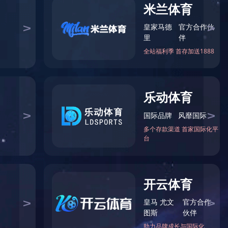
(中国) 嘉阳煤矿
爱体育(中国) 下属最大的二级单位，主业为煤炭生产、运输，
职工1501人，其中采掘合同工1068人。近年，集团公司投
更新改造，在原...
(中国) 营销公司
 营销公司营销公司成立于2006年，主要负责企业120万吨煤
作。营销公司的组建，使企业产品销售由分散经营转向于集
贸易直购直销。营销公司...