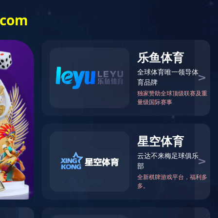

站
党群纪检
人才招聘
联系我们

-爱体育(中国)-爱体育(中国)
»
公司概况
»
成员企业