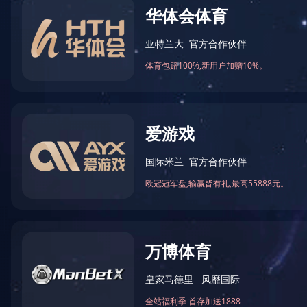
公司简介
组织架构
领导团队
企业荣誉
成员企业
