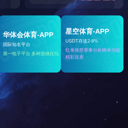
育(中国) 机电制造维修分公司
) 机电制造维修分公司的前身，是1938年成立的中英合资嘉阳
建厂近80年来，她出色地完成了煤矿自身机修设备的加工、
助天锡井年生产能力攀升...
育(中国) 物资供销公司
) 物资供销公司成立于2005年，现有员工57人，系爱体育官方
立核算单位。负责全集团公司生产生活的物资采购、储存和发
官方网站-爱体育(中国)-爱体育(中国)外的物资代购代销