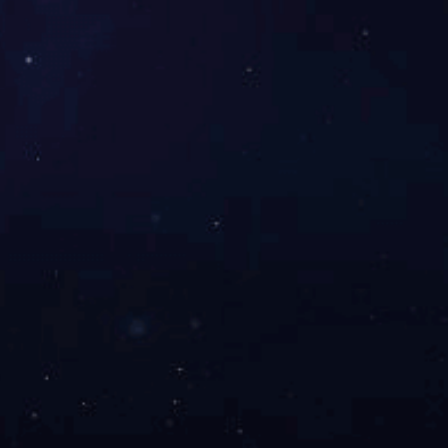
四川川投峨眉旅游开发有限公司
四川川投峨眉旅游开发有限公司（以下简称
方网站-爱体育(中国)-爱体育(中国) （出资
世纪旅游发展有限公司（出资2.5%）合资设立。
了解更多
方网站
加入我们
方网站
用人理念
人才招聘
联系我们