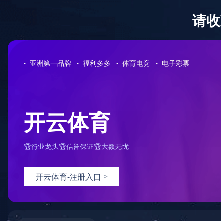
爱体育官方网站
公司简介
爱体育官方网站
企业理念
党群工作
人才理念
组织架构
企业风采
纪检监察
人才招聘
公示公告
领导团队
社会责任
领导关怀
企业荣誉
嘉阳视频
成员企业
电子
爱体育官方网站-爱体育(中国)-
关于我们
成员企
ABOUT US