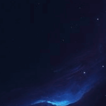
2026-0
22
2026-0
22
2026-0