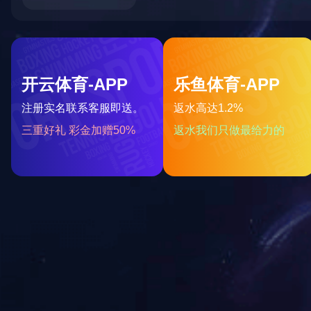
2026-0
30
2026-0
30
2026-0
07