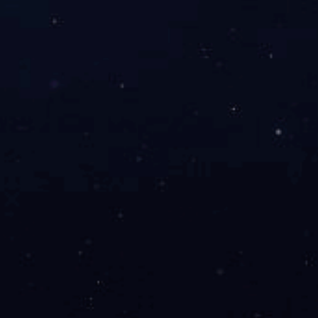
156
>
--友情链接--
隐私保护
|
版权所有
|
网站地图