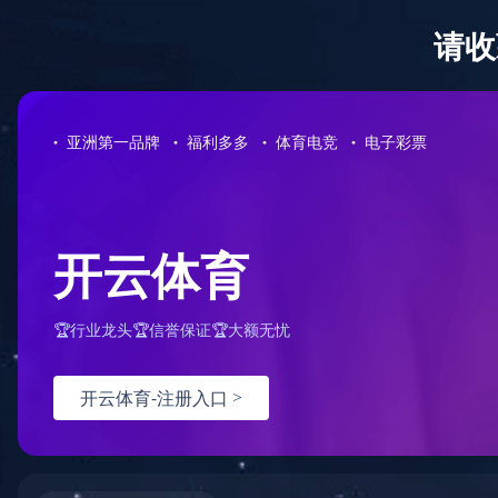
爱体育官方网站
公司简介
爱体育官方网站
企业理念
党群工作
人才理念
组织架构
企业风采
纪检监察
人才招聘
公示公告
领导团队
社会责任
领导关怀
企业荣誉
嘉阳视频
成员企业
电子
爱体育官方网站-爱体育(中国)-
爱体育官方网站
爱体育
NEWS