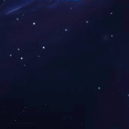
22
2026-0
22
2026-0
15
2026-0