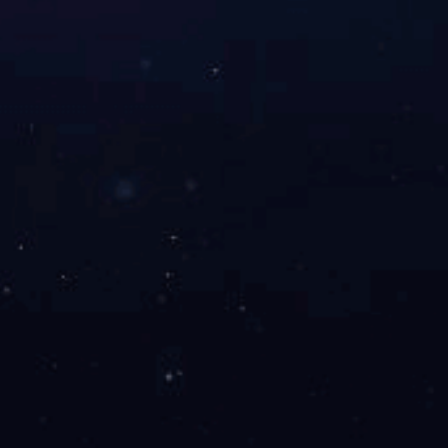
..
<
1
2
3
4
5
方网站
加入我们
方网站
用人理念
人才招聘
联系我们
Reserved.