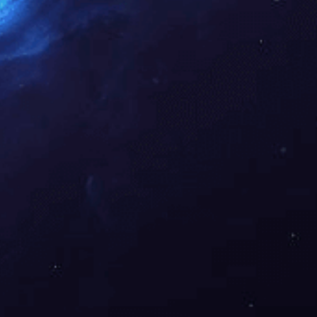
文旅新体验，为千年...
集团战略合作成功签约
川黄金集团在爱体育官方网站-爱体育(中国)-爱体育(中
互补、相互支持、长期合作、共同发展”为原则，深入推
筑牢矿井安全生产防线，保障职工生命健康权益，嘉阳
强化全员参与，推动安全管理走...
学习中心组学习强调践行正确政绩观以实干实效促发展