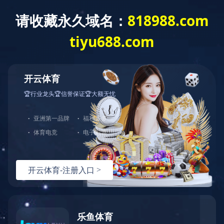
爱体育官方网站
公司简介
爱体育官方网站
企业理念
党群工作
人才理念
组织架构
企业风采
纪检监察
人才招聘
公示公告
领导团队
社会责任
领导关怀
企业荣誉
嘉阳视频
成员企业
电子
爱体育官方网站-爱体育(中国)-爱体育(中国
党群纪检
纪检监察
PARTY