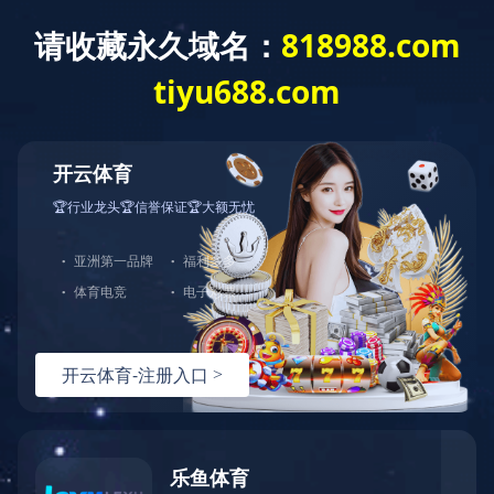
爱体育官方网站
公司简介
爱体育官方网站
企业理念
党群工作
人才理念
组织架构
企业风采
纪检监察
人才招聘
公示公告
领导团队
社会责任
领导关怀
企业荣誉
嘉阳视频
成员企业
电子
爱体育官方网站-爱体育(中国)-爱体育(中国
党群纪检
纪检监察
PARTY