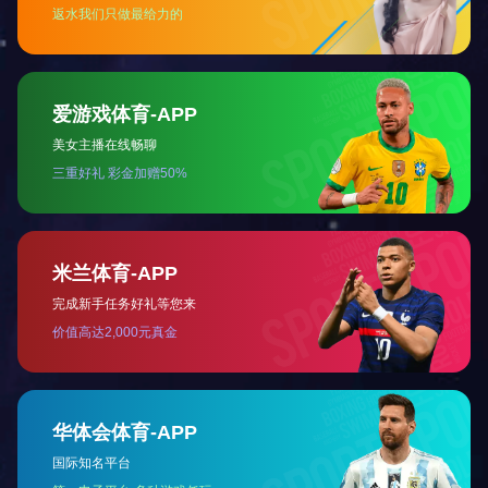
4.
4
4
5
招
邮