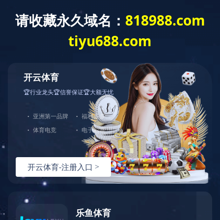
爱体育官方网站